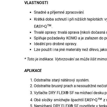
VLASTNOSTI
Snadné a příjemné zpracování.
Krátká doba schnutí i při nižších teplotách: v
™
EASY•Q
.
Trvalé opravy: trvalá oprava (nikoli dočasná 
Splňuje požadavky KOMO a je zařazen do p
Ideální pro drobné opravy.
Lze použít i na jiné materiály než dřevo, jako
* Toto je indikace. Vytvrzování se může lišit mimo j
APLIKACE
Odstraňte starý nátěrový systém.
Odstraňte brusný prach a nesoudržné nečis
Vytlačte DRY FLEX® SF na míchací desku p
™
Obě složky smíchejte špachtlí EASY•Q
z 
Namíchaný DRY FLEX® SF rozetřete v tenké 