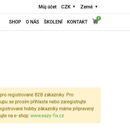
Můj účet
CZK
Země
0
SHOP
O NÁS
ŠKOLENÍ
KONTAKT
pro registrované B2B zákazníky. Pro
pu se prosím přihlaste nebo zaregistrujte
eregistrované hobby zákazníky máme připravený
jte na e-shop:
www.eazy-fix.cz