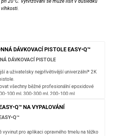
 při 20°C. Vytvrzování se může lišit v důsledku
 vlhkosti.
NNÁ DÁVKOVACÍ PISTOLE EASY•Q™
NÁ DÁVKOVACÍ PISTOLE
ší a uživatelsky nejpřívětivější univerzální
*
2K
istole.
vat všechny běžné profesionální epoxidové
300-100 ml, 300-300 ml, 200-100 ml.
 odolná proti zkroucení, takže dávkování obou
EASY•Q™ NA VYPALOVÁNÍ
vždy rovnoměrné.
 čistému a bezpečnému zpracování tmelů a
 EASY•Q™
 prostředí. Například kartuše nemohou
z pistole a uzávěry mohou být snad
ě vyvinut pro aplikaci opravného tmelu na těžko