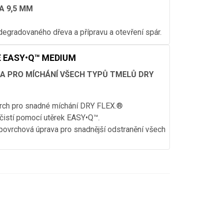
A 9,5 MM
degradovaného dřeva a přípravu a otevření spár.
E EASY•Q™ MEDIUM
KA PRO MÍCHÁNÍ VŠECH TYPŮ TMELŮ DRY
rch pro snadné míchání DRY FLEX.®
čistí pomocí utěrek EASY•Q™.
 povrchová úprava pro snadnější odstranění všech
aj pro stabilní úchop.
70 x 350 mm.