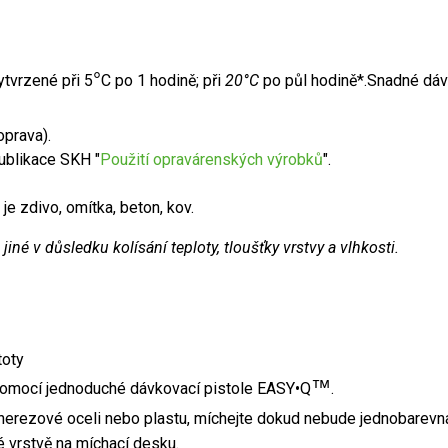
°
ytvrzené při 5
C po 1 hodině; při
20°C
po půl hodině*.Snadné dá
oprava).
ublikace SKH "
Použití opravárenských výrobků
".
 je zdivo, omítka, beton, kov.
iné v důsledku kolísání teploty, tloušťky vrstvy a vlhkosti.
toty
™
omocí jednoduché dávkovací pistole EASY•Q
.
nerezové oceli nebo plastu, míchejte dokud nebude jednobarevná
vrstvě na míchací desku.