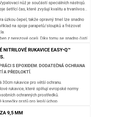
é na kartuších, když jsou umístěny v dávkovací
Vypalovací nůž je součástí speciálních nástrojů.
je šetřící čas, které zvyšují kvalitu a trvanlivost
ra úzkou čepel, takže opravný tmel lze snadno
příklad na spoje parapetů/sloupků a frézovat
kla.
ben z nerezové oceli. Díky tomu se snadno čistí
rek EASY•Q™.
 NITRILOVÉ RUKAVICE EASY•Q™
aven dlouhou, ergonomickou rukojetí pro dobrý
KS.
 PRÁCI S EPOXIDEM. DODATEČNÁ OCHRANA
Í A PŘEDLOKTÍ.
á 30cm rukavice pro větší ochranu.
ilové rukavice, které splňují evropské normy
 osobních ochranných prostředků.
é konečky prstů pro lepší úchop.
 latexu (vhodné pro citlivou pokožku).
ZA 9,5 MM
pro zvýraznění při kontaminaci.