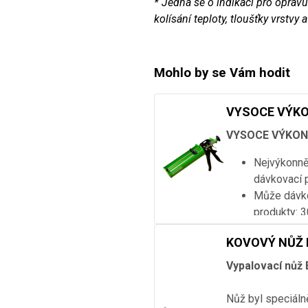
* Jedná se o indikaci pro opravu
kolísání teploty, tloušťky vrstvy a
Mohlo by se Vám hodit
VYSOCE VÝKO
VYSOCE VÝKON
Nejvýkonněj
dávkovací p
Může dávko
produkty: 
Konstrukce
KOVOVÝ NŮŽ 
složek je 
Přispívá k
Vypalovací nůž
pracovnímu
vypadnout 
Nůž byl speciáln