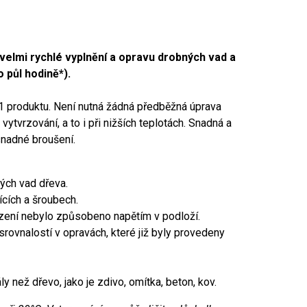
velmi rychlé vyplnění a opravu drobných vad a
 půl hodině*).
v 1 produktu. Není nutná žádná předběžná úprava
ytvrzování, a to i při nižších teplotách. Snadná a
snadné broušení.
ých vad dřeva.
ících a šroubech.
zení nebylo způsobeno napětím v podloží.
rovnalostí v opravách, které již byly provedeny
ály než dřevo, jako je zdivo, omítka, beton, kov.