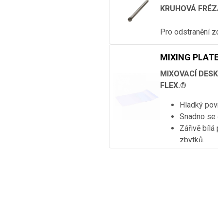
KRUHOVÁ FRÉZ
Pro odstranění z
MIXING PLAT
MIXOVACÍ DES
FLEX.®
Hladký pov
Snadno se 
Zářivě bílá
zbytků.
Zvýšený okr
Rozměry: 2