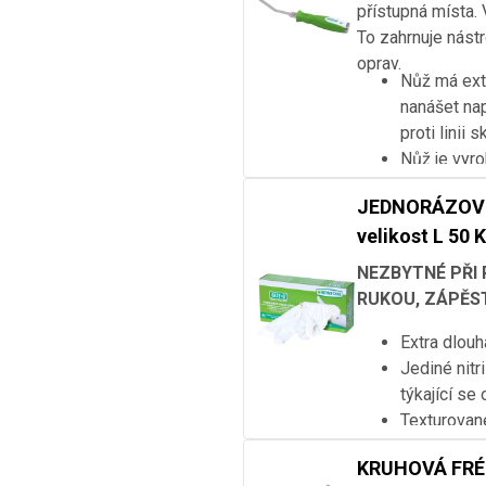
našroubovan
přístupná místa. 
pistoli.
To zahrnuje nástro
oprav.
Nůž má ext
nanášet na
proti linii s
Nůž je vyro
pomocí utě
JEDNORÁZOVÉ
Nůž je vyb
velikost L 50 
úchop.
NEZBYTNÉ PŘI
RUKOU, ZÁPĚST
Extra dlouh
Jediné nitr
týkající se
Texturovan
Bez pudru a
KRUHOVÁ FRÉ
Bílá barva 